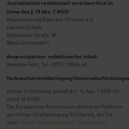
Journalistisch redaktionell verantwortlich im
Sinne des § 18 Abs. 2 MStV
Beratung Nährstoffmanagement
Maschinenring Biberach-Ehingen e.V.
DAD Donau-Alb-Düngegemeinschaft
Carsten Schadt
Biberacher Straße 38
88444 Ummendorf
Ansprechpartner redaktioneller Inhalt:
Vanessa Fluhr, Tel.: 07351 18826-40,
Verbraucherstreitbeilegung/Universalschlichtungss
Online-Schlichtung gemäß Art. 14 Abs. 1 ODR-VO
und § 36 VSBG:
Die Europäische Kommission stellt eine Plattform
zur Online-Streitbeilegung (OS) bereit, die Sie
unter
Online-Streitbeilegung | Europäische