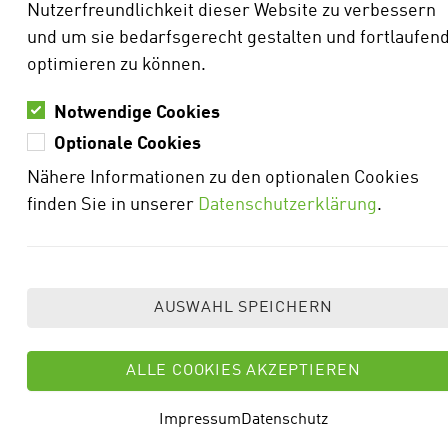
Weitere Fotos sind Eigentum des Maschinenrings
Nutzerfreundlichkeit dieser Website zu verbessern
(WBK, MIA) bzw. sind von Vertragspartnern zur
und um sie bedarfsgerecht gestalten und fortlaufen
Verfügung gestellt:
optimieren zu können.
K-Drones, Koppenhagen Agrarservice, Plendl
Notwendige Cookies
Lenksysteme, Frey Agrar, NE-Service, Blersch
Optionale Cookies
GbR, Agentur FiveT (Imagebroschüre),
Nähere Informationen zu den optionalen Cookies
Maschinenring Schwarzwald-Baar, ZIMMERMANN
finden Sie in unserer
Datenschutzerklärung
.
PV-Steel Group GmbH & Co.
KG,
VOGT Baugeräte GmbH, Amazone
Privat: Michael Schmid, Torsten Hägele, Doris
Götz, Jonas Schmalenberger, Vanessa Fluhr, Franz
Fluhr, Claudia Christ
HINWEIS ZUR VERWENDUNG
DER PERSONENFORM
Impressum
Datenschutz