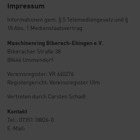
GmbH
Impressum
MeinRing
Informationen gem. § 5 Telemediengesetz und §
18 Abs. 1 Medienstaatsvertrag
Einkaufsvorteile
Maschinenring Biberach-Ehingen e.V.
MR Reisen und Hotelgutscheine
Biberacher Straße 38
88444 Ummendorf
Kostenlose Erstberatung in allen
Rechtsfragen
Vereinsregister: VR 640276
Registergericht: Vereinsregister Ulm
MRVV
Vertreten durch Carsten Schadt
Abrechnungsservice
Kontakt
Tel.: 07351 18826-0
Bodenproben
E-Mail:
ÜMV Maschinenvermittlung