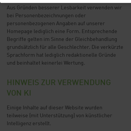
Aus Gründen besserer Lesbarkeit verwenden wir
bei Personenbezeichnungen oder
personenbezogenen Angaben auf unserer
Homepage lediglich eine Form. Entsprechende
Begriffe gelten im Sinne der Gleichbehandlung
grundsätzlich für alle Geschlechter. Die verkürzte
Sprachform hat lediglich redaktionelle Gründe
und beinhaltet keinerlei Wertung.
HINWEIS ZUR VERWENDUNG
VON KI
Einige Inhalte auf dieser Website wurden
teilweise (mit Unterstützung) von künstlicher
Intelligenz erstellt.