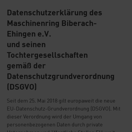
Service GmbH
Datenschutzerklärung des
MeinRing
Maschinenring Biberach-
Ehingen e.V.
Einkaufsvorteile
und seinen
MR Reisen und Hotelgutscheine
Tochtergesellschaften
Kostenlose Erstberatung in allen
gemäß der
Rechtsfragen
Datenschutzgrundverordnung
MRVV
(DSGVO)
Abrechnungsservice
Seit dem 25. Mai 2018 gilt europaweit die neue
EU-Datenschutz-Grundverordnung (DSGVO). Mit
Bodenproben
dieser Verordnung wird der Umgang von
personenbezogenen Daten durch private
ÜMV Maschinenvermittlung