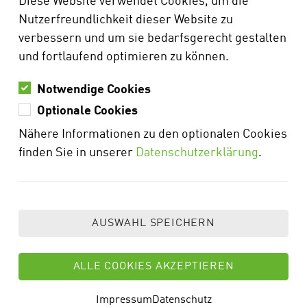
Diese Website verwendet Cookies, um die
um die Bewerber, Kunden- und Lieferantendaten
Nutzerfreundlichkeit dieser Website zu
als auch um die personenbezogenen Daten der
verbessern und um sie bedarfsgerecht gestalten
eigenen Mitarbeiter.
und fortlaufend optimieren zu können.
Notwendige Cookies
DATENSCHUTZBEAUFTRAGTER
Optionale Cookies
beOK IT solutions GbR
Nähere Informationen zu den optionalen Cookies
Herr Michael Paky
finden Sie in unserer
Datenschutzerklärung
.
Memminger Str. 59
89264 Weißenhorn
Tel. 07309 8192660
E-Mail:
datenschutz@mr-info.de
INFORMATIONSPFLICHT BEI
Impressum
Datenschutz
ERHEBUNG VON