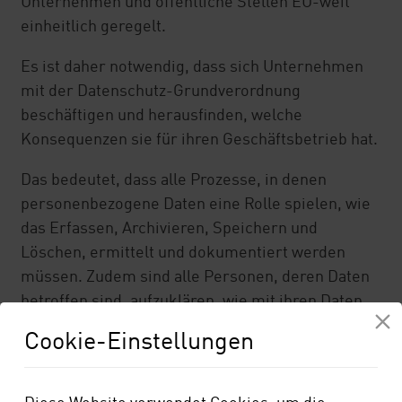
Unternehmen und öffentliche Stellen EU-weit
einheitlich geregelt.
Beratung Nährstoffmanagement
Es ist daher notwendig, dass sich Unternehmen
DAD Donau-Alb-Düngegemeinschaft
mit der Datenschutz-Grundverordnung
beschäftigen und herausfinden, welche
Konsequenzen sie für ihren Geschäftsbetrieb hat.
Das bedeutet, dass alle Prozesse, in denen
personenbezogene Daten eine Rolle spielen, wie
das Erfassen, Archivieren, Speichern und
Löschen, ermittelt und dokumentiert werden
müssen. Zudem sind alle Personen, deren Daten
betroffen sind, aufzuklären, wie mit ihren Daten
umgegangen wird bzw. es müssen Einwilligungen
Cookie-Einstellungen
für die Nutzung der Daten eingeholt werden.
Ein sehr komplexes Thema, denn es geht sowohl