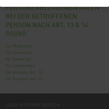
PERSONENBEZOGENEN DATEN
BEI DER BETROFFENEN
PERSON NACH ART. 13 & 14
DSGVO
für Mitglieder
für Ehrenamt
für Bewerber
für Lieferanten
für Kunden, Art. 13
für Kunden, Art. 14
LOGIN INTERNER BEREICH