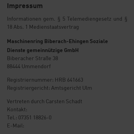
GmbH
Impressum
MeinRing
Informationen gem. § 5 Telemediengesetz und §
18 Abs. 1 Medienstaatsvertrag
Einkaufsvorteile
Maschinenring Biberach-Ehingen Soziale
MR Reisen und Hotelgutscheine
Dienste gemeinnützige GmbH
Biberacher Straße 38
Kostenlose Erstberatung in allen
88444 Ummendorf
Rechtsfragen
Registriernummer: HRB 641663
MRVV
Registriergericht: Amtsgericht Ulm
Abrechnungsservice
Vertreten durch Carsten Schadt
Kontakt:
Bodenproben
Tel.: 07351 18826-0
E-Mail:
ÜMV Maschinenvermittlung