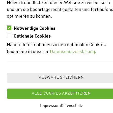
Weitere Fotos sind Eigentum des Maschinenrings
Nutzerfreundlichkeit dieser Website zu verbessern
(WBK, MIA) bzw. sind von Vertragspartnern zur
und um sie bedarfsgerecht gestalten und fortlaufen
Verfügung gestellt:
optimieren zu können.
K-Drones, Koppenhagen Agrarservice, Plendl
Notwendige Cookies
Lenksysteme, Frey Agrar, NE-Service, Blersch
Optionale Cookies
GbR, Agentur FiveT (Imagebroschüre),
Nähere Informationen zu den optionalen Cookies
Maschinenring Schwarzwald-Baar, ZIMMERMANN
finden Sie in unserer
Datenschutzerklärung
.
PV-Steel Group GmbH & Co.
KG,
VOGT Baugeräte GmbH, Amazone
Privat: Michael Schmid, Torsten Hägele, Doris
Götz, Jonas Schmalenberger, Vanessa Fluhr, Franz
Fluhr, Claudia Christ
HINWEIS ZUR VERWENDUNG
DER PERSONENFORM
Impressum
Datenschutz