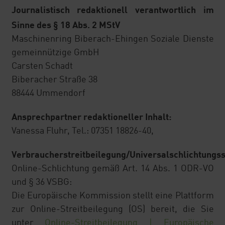
Journalistisch redaktionell verantwortlich im
Beratung Nährstoffmanagement
Sinne des § 18 Abs. 2 MStV
Maschinenring Biberach-Ehingen Soziale Dienste
DAD Donau-Alb-Düngegemeinschaft
gemeinnützige GmbH
Carsten Schadt
Biberacher Straße 38
88444 Ummendorf
Ansprechpartner redaktioneller Inhalt:
Vanessa Fluhr, Tel.: 07351 18826-40,
Verbraucherstreitbeilegung/Universalschlichtungss
Online-Schlichtung gemäß Art. 14 Abs. 1 ODR-VO
und § 36 VSBG:
Die Europäische Kommission stellt eine Plattform
zur Online-Streitbeilegung (OS) bereit, die Sie
unter
Online-Streitbeilegung | Europäische