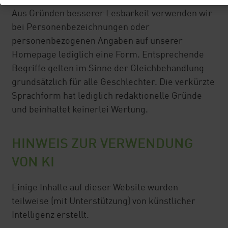
Aus Gründen besserer Lesbarkeit verwenden wir
bei Personenbezeichnungen oder
personenbezogenen Angaben auf unserer
Homepage lediglich eine Form. Entsprechende
Begriffe gelten im Sinne der Gleichbehandlung
grundsätzlich für alle Geschlechter. Die verkürzte
Sprachform hat lediglich redaktionelle Gründe
und beinhaltet keinerlei Wertung.
HINWEIS ZUR VERWENDUNG
VON KI
Einige Inhalte auf dieser Website wurden
teilweise (mit Unterstützung) von künstlicher
Intelligenz erstellt.