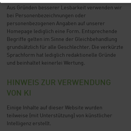
Aus Gründen besserer Lesbarkeit verwenden wir
bei Personenbezeichnungen oder
personenbezogenen Angaben auf unserer
Homepage lediglich eine Form. Entsprechende
Begriffe gelten im Sinne der Gleichbehandlung
grundsätzlich für alle Geschlechter. Die verkürzte
Sprachform hat lediglich redaktionelle Gründe
und beinhaltet keinerlei Wertung.
HINWEIS ZUR VERWENDUNG
VON KI
Einige Inhalte auf dieser Website wurden
teilweise (mit Unterstützung) von künstlicher
Intelligenz erstellt.