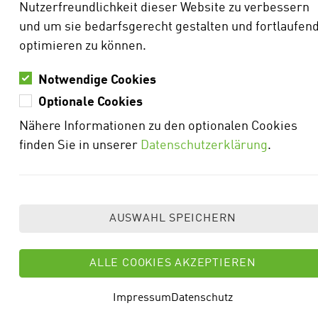
Weitere Fotos sind Eigentum des Maschinenrings
Nutzerfreundlichkeit dieser Website zu verbessern
(WBK, MIA) bzw. sind von Vertragspartnern zur
und um sie bedarfsgerecht gestalten und fortlaufen
Verfügung gestellt:
optimieren zu können.
K-Drones, Koppenhagen Agrarservice, Plendl
Notwendige Cookies
Lenksysteme, Frey Agrar, NE-Service, Blersch
Optionale Cookies
GbR, Agentur FiveT (Imagebroschüre),
Nähere Informationen zu den optionalen Cookies
Maschinenring Schwarzwald-Baar, ZIMMERMANN
finden Sie in unserer
Datenschutzerklärung
.
PV-Steel Group GmbH & Co.
KG,
VOGT Baugeräte GmbH, Amazone
Privat: Michael Schmid, Torsten Hägele, Doris
Götz, Jonas Schmalenberger, Vanessa Fluhr, Franz
Fluhr, Claudia Christ
HINWEIS ZUR VERWENDUNG
DER PERSONENFORM
Impressum
Datenschutz