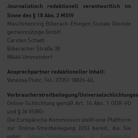
Journalistisch redaktionell verantwortlich im
Beratung Nährstoffmanagement
Sinne des § 18 Abs. 2 MStV
Maschinenring Biberach-Ehingen Soziale Dienste
DAD Donau-Alb-Düngegemeinschaft
gemeinnützige GmbH
Carsten Schadt
Biberacher Straße 38
88444 Ummendorf
Ansprechpartner redaktioneller Inhalt:
Vanessa Fluhr, Tel.: 07351 18826-40,
Verbraucherstreitbeilegung/Universalschlichtungss
Online-Schlichtung gemäß Art. 14 Abs. 1 ODR-VO
und § 36 VSBG:
Die Europäische Kommission stellt eine Plattform
zur Online-Streitbeilegung (OS) bereit, die Sie
unter
Online-Streitbeilegung | Europäische