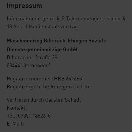
GmbH
Impressum
MeinRing
Informationen gem. § 5 Telemediengesetz und §
18 Abs. 1 Medienstaatsvertrag
Einkaufsvorteile
Maschinenring Biberach-Ehingen Soziale
MR Reisen und Hotelgutscheine
Dienste gemeinnützige GmbH
Biberacher Straße 38
Kostenlose Erstberatung in allen
88444 Ummendorf
Rechtsfragen
Registriernummer: HRB 641663
MRVV
Registriergericht: Amtsgericht Ulm
Abrechnungsservice
Vertreten durch Carsten Schadt
Kontakt:
Bodenproben
Tel.: 07351 18826-0
E-Mail:
ÜMV Maschinenvermittlung